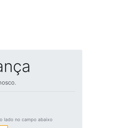
ança
nosco.
ao lado no campo abaixo