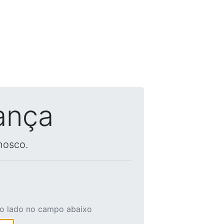
ança
nosco.
ao lado no campo abaixo